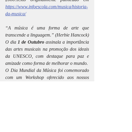
https://www.infoescola.com/musica/historia-
da-musica/
“A música é uma forma de arte que 
transcende a linguagem.” (Herbie Hancock)
O dia 
1 de Outubro
 assinala a importância 
das artes musicais na promoção dos ideais 
da UNESCO, com destaque para paz e 
amizade como forma de melhorar o mundo.
O Dia Mundial da Música foi comemorado 
com um Workshop oferecido aos nossos 
atores pelo Visiunarte- denominado de 
"Acting Through Song", leccionado pelo 
Professor João Marques que amavelmente 
nos veio trazer este momento tão especial. 
Uma vez que a Visiunarte é também uma 
Escola de Formação para Teatro Musical, 
neste workshop pudemos perceber que no 