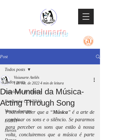
Visiunarte
Teatro Dança Música
Post
Todos posts
Visiunarte Ateliês
Todos posts
1 de out. de 2022
4 min de leitura
Dia Mundial da Música-
Igualdade de direitos
Acting Through Song
Pandemia COVID19
Vencer doenças
Podemos dizer que a “
Música
” é a arte de 
combinar os sons e o silêncio. Se pararmos 
LGBTI+
para perceber os sons que estão à nossa 
Heróis
volta, concluiremos que a música é parte 