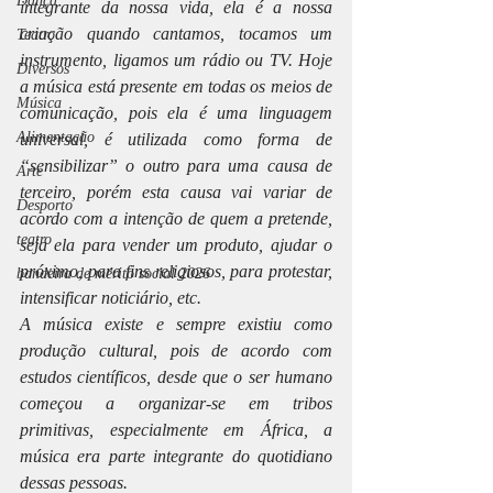
Dança
integrante da nossa vida, ela é a nossa 
criação quando cantamos, tocamos um 
Teatro
instrumento, ligamos um rádio ou TV. Hoje 
Diversos
a música está presente em todas os meios de 
Música
comunicação, pois ela é uma linguagem 
Alimentação
universal, é utilizada como forma de 
“sensibilizar” o outro para uma causa de 
Arte
terceiro, porém esta causa vai variar de 
Desporto
acordo com a intenção de quem a pretende, 
teatro
seja ela para vender um produto, ajudar o 
próximo, para fins religiosos, para protestar, 
bandeira de mérito social 2026
intensificar noticiário, etc.
A música existe e sempre existiu como 
produção cultural, pois de acordo com 
estudos científicos, desde que o ser humano 
começou a organizar-se em tribos 
primitivas, especialmente em África, a 
música era parte integrante do quotidiano 
dessas pessoas. 