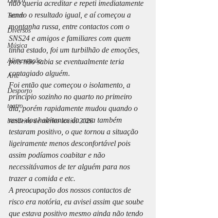
Dança
não queria acreditar e repeti imediatamente 
sendo o resultado igual, e aí começou a 
Teatro
montanha russa, entre contactos com o 
Diversos
SNS24 e amigos e familiares com quem 
Música
tinha estado, foi um turbilhão de emoções, 
Alimentação
pois não sabia se eventualmente teria 
contagiado alguém.
Arte
Foi então que começou o isolamento, a 
Desporto
princípio sozinho no quarto no primeiro 
teatro
dia, porém rapidamente mudou quando o 
resto dos habitantes da casa também 
bandeira de mérito social 2026
testaram positivo, o que tornou a situação 
ligeiramente menos desconfortável pois 
assim podíamos coabitar e não 
necessitávamos de ter alguém para nos 
trazer a comida e etc.
A preocupação dos nossos contactos de 
risco era notória, eu avisei assim que soube 
que estava positivo mesmo ainda não tendo 