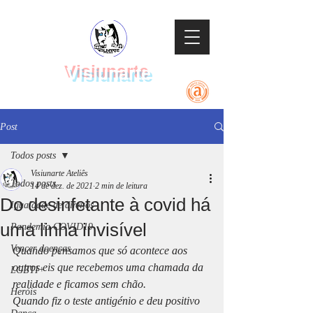
Visiunarte
Teatro Dança Música
Post
Todos posts
Visiunarte Ateliês
Todos posts
14 de dez. de 2021
2 min de leitura
Do desinfetante à covid há
Igualdade de direitos
uma linha invisível
Pandemia COVID19
Vencer doenças
Quando pensamos que só acontece aos 
outros eis que recebemos uma chamada da 
LGBTI+
realidade e ficamos sem chão. 
Heróis
Quando fiz o teste antigénio e deu positivo 