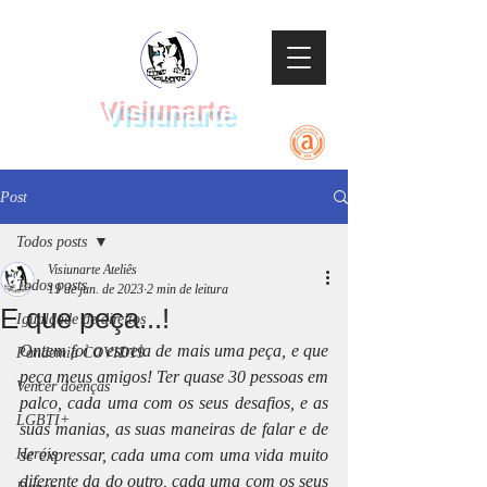
Visiunarte
Teatro Dança Música
Post
Todos posts
Visiunarte Ateliês
Todos posts
19 de jun. de 2023
2 min de leitura
E que peça...!
Igualdade de direitos
Ontem foi a estreia de mais uma peça, e que 
Pandemia COVID19
peça meus amigos! Ter quase 30 pessoas em 
Vencer doenças
palco, cada uma com os seus desafios, e as 
LGBTI+
suas manias, as suas maneiras de falar e de 
Heróis
se expressar, cada uma com uma vida muito 
diferente da do outro, cada uma com os seus 