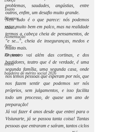
Dança
problemas, saudades, angústias, entre 
Teatro
outros, enfim, um desafio muito grande.
Diversos
Nem tudo é o que parece: nós podemos 
estar muito bem em palco, mas na realidade 
Música
termos a cabeça cheia de pensamentos, de 
Alimentação
"e se...", cheia de inseguranças, medos e 
Arte
muito mais.
O teatro vai além das cortinas, e dos 
Desporto
bastidores, teatro que é de verdade, é uma 
teatro
segunda família, uma segunda casa, onde 
bandeira de mérito social 2026
nós temos pessoas que esperam por nós, que 
nos fazem sentir que podemos ser nós 
próprios, sem julgamentos, e isso facilita 
todo um processo, de quase um ano de 
preparação!
Já vai fazer 4 anos desde que entrei para o 
Visiunarte, já se passou tanta coisa! Tantas 
pessoas que entraram e saíram, tantos ciclos 