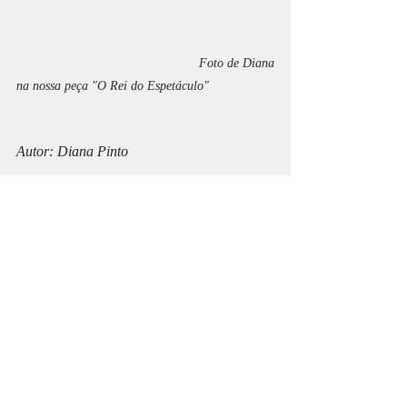
Foto de Diana 
na nossa peça "O Rei do Espetáculo"
Autor: Diana Pinto
teatro
arte
visiunarte
estreia
Teatro
Música
Diversos