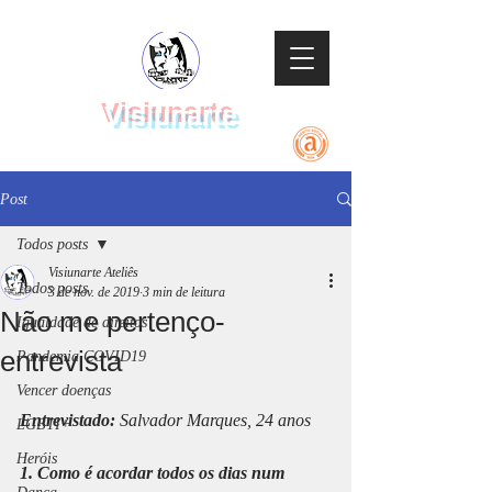
Visiunarte
Teatro Dança Música
Post
Todos posts
Visiunarte Ateliês
Todos posts
3 de nov. de 2019
3 min de leitura
Não me pertenço-
Igualdade de direitos
entrevista
Pandemia COVID19
Vencer doenças
Entrevistado:
 Salvador Marques, 24 anos
LGBTI+
Heróis
1. Como é acordar todos os dias num 