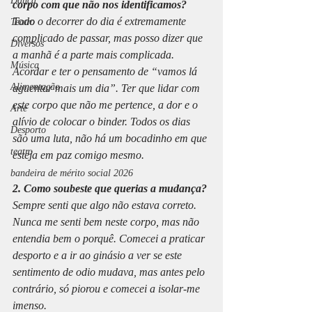
Dança
corpo com que não nos identificamos?
Todo o decorrer do dia é extremamente 
Teatro
complicado de passar, mas posso dizer que 
Diversos
a manhã é a parte mais complicada. 
Música
Acordar e ter o pensamento de “vamos lá 
Alimentação
aguentar mais um dia”. Ter que lidar com 
este corpo que não me pertence, a dor e o 
Arte
alívio de colocar o binder. Todos os dias 
Desporto
são uma luta, não há um bocadinho em que 
teatro
esteja em paz comigo mesmo.
bandeira de mérito social 2026
2. Como soubeste que querias a mudança?
Sempre senti que algo não estava correto. 
Nunca me senti bem neste corpo, mas não 
entendia bem o porquê. Comecei a praticar 
desporto e a ir ao ginásio a ver se este 
sentimento de odio mudava, mas antes pelo 
contrário, só piorou e comecei a isolar-me 
imenso. 