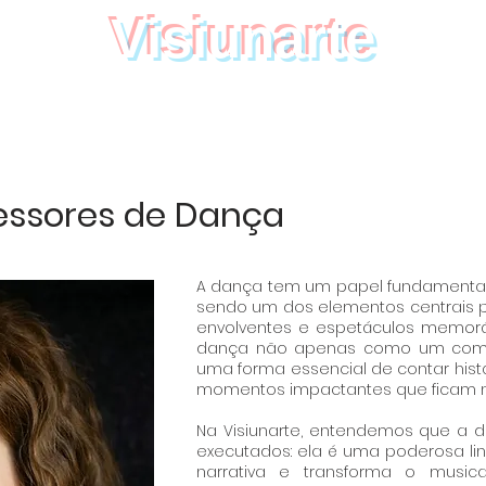
Visiunarte
Teatro Dança Música
AULAS
GALERIA
BILHETES
DON
essores de Dança
A dança tem um papel fundamental 
sendo um dos elementos centrais p
envolventes e espetáculos memoráve
dança não apenas como um comp
uma forma essencial de contar histó
momentos impactantes que ficam n
Na Visiunarte, entendemos que a 
executados: ela é uma poderosa li
narrativa e transforma o musica