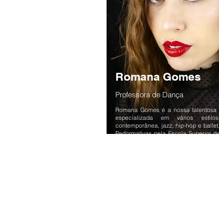
Romana Gomes
Professora de Dança
Romana Gomes é a nossa talentosa 
especializada em vários estilo
contemporânea, jazz, hip-hop e ballet
Performativas pela Escola Superior 
Com anos de experiência, dedica-se 
todas as idades, transmitindo a paixã
para o desenvolvimento artístico. A
dinâmicas e envolventes, Romana prom
disciplina e a expressão corporal,
acolhedor para todos os que desejam
dança.