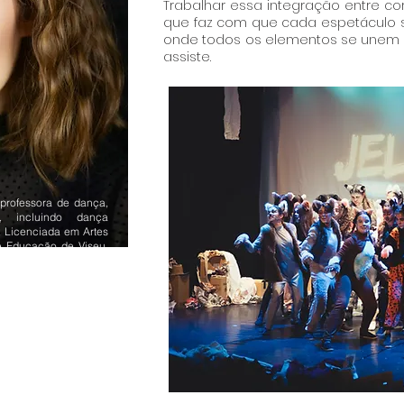
Trabalhar essa integração entre co
que faz com que cada espetáculo s
onde todos os elementos se unem 
assiste.
professora de dança,
s, incluindo dança
. Licenciada em Artes
de Educação de Viseu.
a inspirar alunos de
o e técnica necessária
través das suas aulas
ove a criatividade, a
 criando um ambiente
 explorar o mundo da