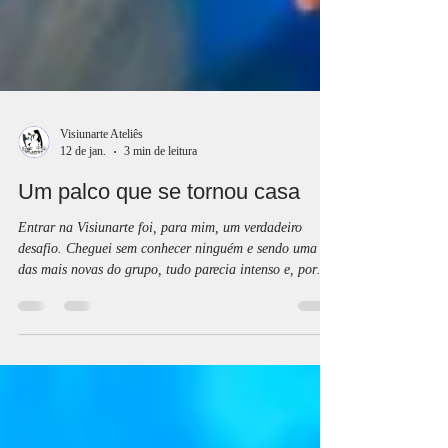
Visiunarte Ateliês
12 de jan.
3 min de leitura
Um palco que se tornou casa
Entrar na Visiunarte foi, para mim, um verdadeiro
desafio. Cheguei sem conhecer ninguém e sendo uma
das mais novas do grupo, tudo parecia intenso e, por
vezes, até assustador. No entanto, foi precisamente nesse
início atribulado que começou uma das maiores
transformações da minha vida. A Visiunarte mudou a
forma como encaro o dia a dia, a maneira como vejo o
mundo e ajudou-me a crescer não só a nível artístico,