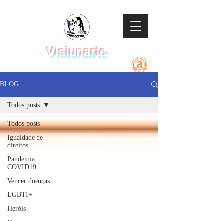
Visiunarte
Teatro Dança Música
BLOG
Todos posts
Todos posts
Igualdade de
direitos
Pandemia
COVID19
Vencer doenças
LGBTI+
Heróis