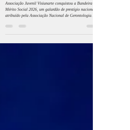
social 2026
Associação Juvenil Visiunarte conquistou a Bandeira de
Mérito Social 2026, um galardão de prestígio nacional
atribuído pela Associação Nacional de Gerontologia
Social (ANGES), que distingue organizações
empenhadas na promoção do bem-estar e do
desenvolvimento social, bem como na implementação de
práticas que visam reduzir a vulnerabilidade, a pobreza
e situações de necessidade junto de indivíduos e
comunidades.