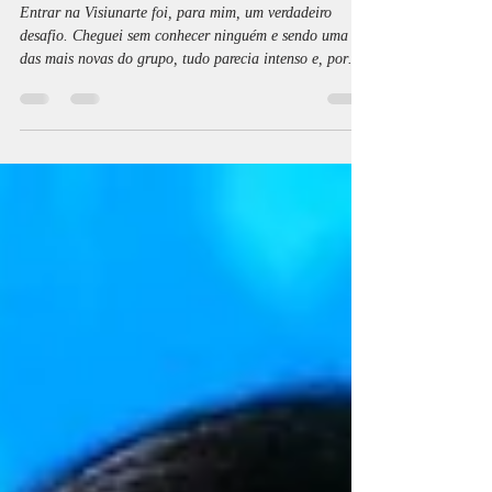
Um palco que se tornou casa
Entrar na Visiunarte foi, para mim, um verdadeiro
desafio. Cheguei sem conhecer ninguém e sendo uma
das mais novas do grupo, tudo parecia intenso e, por
vezes, até assustador. No entanto, foi precisamente nesse
início atribulado que começou uma das maiores
transformações da minha vida. A Visiunarte mudou a
forma como encaro o dia a dia, a maneira como vejo o
mundo e ajudou-me a crescer não só a nível artístico,
mas também pessoal e interpessoal.