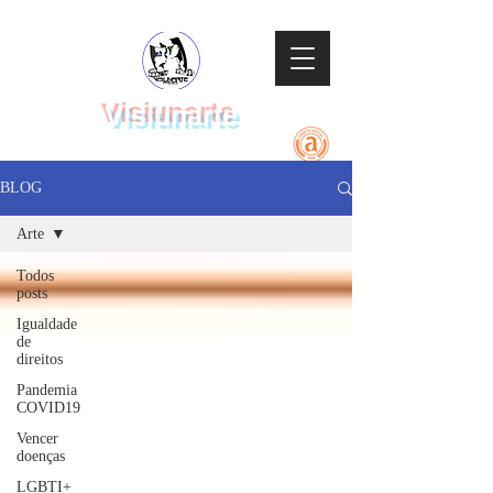
Visiunarte
Teatro Dança Música
BLOG
Arte
Todos
posts
Igualdade
de
direitos
Pandemia
COVID19
Vencer
doenças
LGBTI+