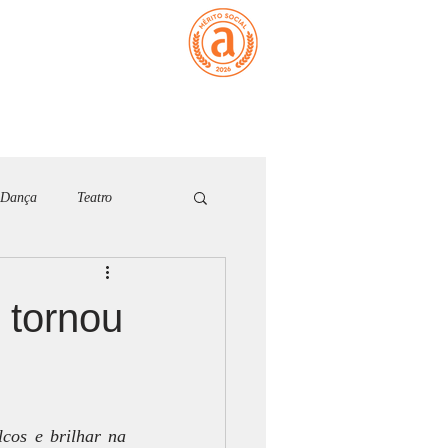
ATIVOS
CONTACTO
MEMBROS
Dança
Teatro
26
 tornou
os e brilhar na 