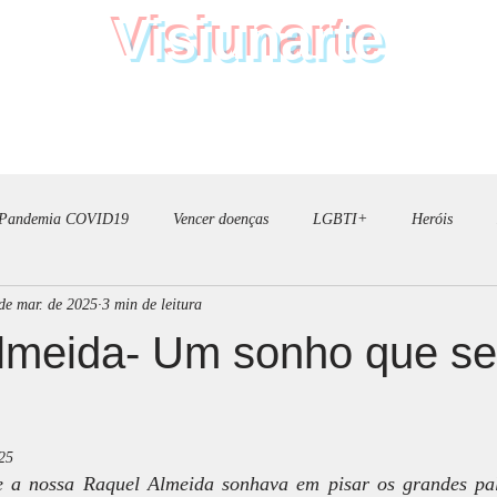
Visiunarte
Teatro Dança Música
AULAS
GALERIA
BILHETES
DON
Pandemia COVID19
Vencer doenças
LGBTI+
Heróis
de mar. de 2025
3 min de leitura
ção
Arte
Desporto
teatro
bandeira de mérito social 20
lmeida- Um sonho que se
25
 a nossa Raquel Almeida sonhava em pisar os grandes palc