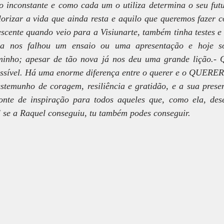
 inconstante e como cada um o utiliza determina o seu futu
lorizar a vida que ainda resta e aquilo que queremos fazer c
cente quando veio para a Visiunarte, também tinha testes e o
ca nos falhou um ensaio ou uma apresentação e hoje só
minho; apesar de tão nova já nos deu uma grande lição.- 
possível. Há uma enorme diferença entre o querer e o QUERER
estemunho de coragem, resiliência e gratidão, e a sua presen
onte de inspiração para todos aqueles que, como ela, dese
E se a Raquel conseguiu, tu também podes conseguir.