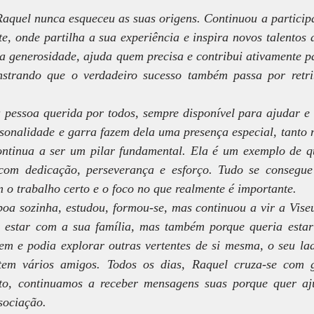
Raquel nunca esqueceu as suas origens. Continuou a participa
te, onde partilha a sua experiência e inspira novos talentos 
a generosidade, ajuda quem precisa e contribui ativamente pa
strando que o verdadeiro sucesso também passa por retrib
pessoa querida por todos, sempre disponível para ajudar e
sonalidade e garra fazem dela uma presença especial, tanto n
ontinua a ser um pilar fundamental. Ela é um exemplo de q
r com dedicação, perseverança e esforço. Tudo se consegue
 o trabalho certo e o foco no que realmente é importante.
oa sozinha, estudou, formou-se, mas continuou a vir a Viseu 
estar com a sua família, mas também porque queria estar 
em e podia explorar outras vertentes de si mesma, o seu lado
em vários amigos. Todos os dias, Raquel cruza-se com g
nto, continuamos a receber mensagens suas porque quer aju
sociação. 