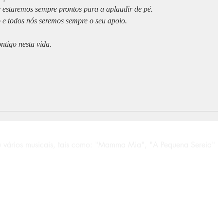
 estaremos sempre prontos para a aplaudir de pé.
 e todos nós seremos sempre o seu apoio.
ntigo nesta vida.
 vários musicais, tais como: "Mamma Mia", "A Pequena Sereia" 