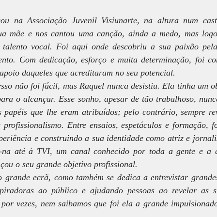
u na Associação Juvenil Visiunarte, na altura num casti
sua mãe e nos cantou uma canção, ainda a medo, mas logo 
talento vocal. Foi aqui onde descobriu a sua paixão pela 
ento. Com dedicação, esforço e muita determinação, foi co
apoio daqueles que acreditaram no seu potencial.
so não foi fácil, mas Raquel nunca desistiu. Ela tinha um ob
ara o alcançar. Esse sonho, apesar de tão trabalhoso, nunca 
s papéis que lhe eram atribuídos; pelo contrário, sempre r
rofissionalismo. Entre ensaios, espetáculos e formação, f
eriência e construindo a sua identidade como atriz e jornalis
-na até à TVI, um canal conhecido por toda a gente e a q
nçou o seu grande objetivo profissional.
o grande ecrã, como também se dedica a entrevistar grandes
spiradoras ao público e ajudando pessoas ao revelar as s
 por vezes, nem saibamos que foi ela a grande impulsionado