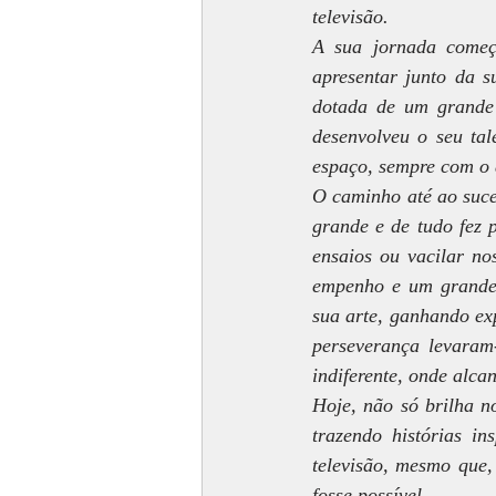
televisão.
A sua jornada começo
apresentar junto da 
dotada de um grande 
desenvolveu o seu tal
espaço, sempre com o 
O caminho até ao suces
grande e de tudo fez p
ensaios ou vacilar no
empenho e um grande p
sua arte, ganhando exp
perseverança levaram
indiferente, onde alca
Hoje, não só brilha n
trazendo histórias in
televisão, mesmo que,
fosse possível.