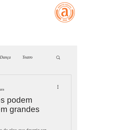
ATIVOS
CONTACTO
MEMBROS
Dança
Teatro
26
tura
os podem
em grandes