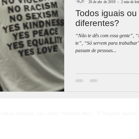
26 de abr. de 2019
2 min de lei
Todos iguais ou
diferentes?
“Não te dês com essa gente”, “N
te”, “Só servem para trabalhar”
passam de pessoas...
 vários musicais, tais como: "Mamma Mia", "A Pequena Sereia" 