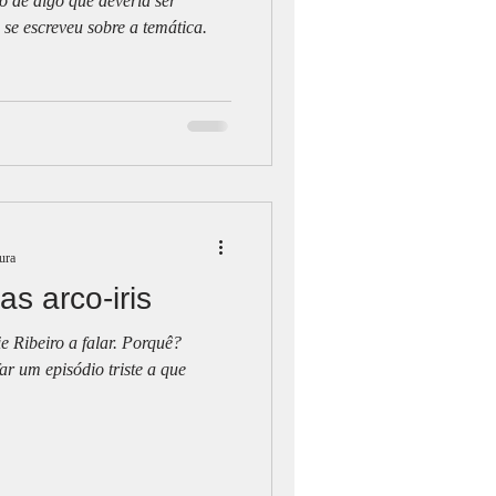
o de algo que deveria ser
, se escreveu sobre a temática.
tura
as arco-iris
 Ribeiro a falar. Porquê?
r um episódio triste a que