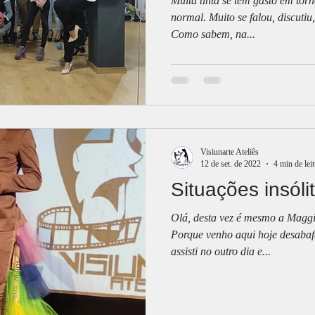
Muita tinta se tem gasto em torn
normal. Muito se falou, discutiu
Como sabem, na...
Visiunarte Ateliês
12 de set. de 2022
4 min de lei
Situações insólit
Olá, desta vez é mesmo a Maggie
Porque venho aqui hoje desabafa
assisti no outro dia e...