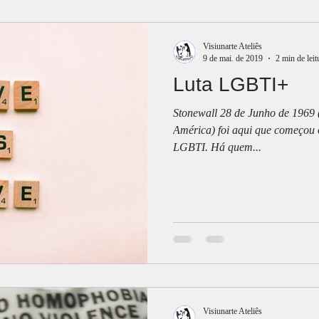
Visiunarte Ateliês
9 de mai. de 2019
2 min de leit
Luta LGBTI+
Stonewall 28 de Junho de 1969 
América) foi aqui que começou 
LGBTI. Há quem...
Visiunarte Ateliês