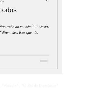
tura
 todos
ão estão ao teu nível”, “Afasta-
 dizem eles. Eles que não
, "Aladdin" , "O Rei do Espetáculo"