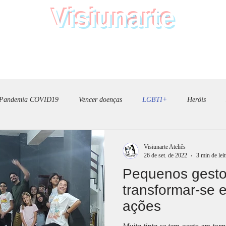
Visiunarte
Teatro Dança Música
AULAS
GALERIA
BILHETES
DON
Pandemia COVID19
Vencer doenças
LGBTI+
Heróis
ção
Arte
Desporto
teatro
bandeira de mérito social 20
Visiunarte Ateliês
26 de set. de 2022
3 min de lei
Pequenos gest
transformar-se 
ações