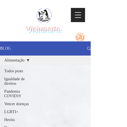
Visiunarte
Teatro Dança Música
BLOG
Alimentação
Todos posts
Igualdade de
direitos
Pandemia
COVID19
Vencer doenças
LGBTI+
Heróis