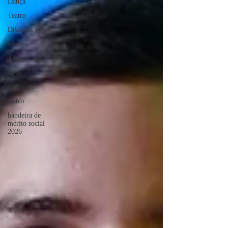
Dança
Teatro
Diversos
Música
Alimentação
Arte
Desporto
teatro
bandeira de
mérito social
2026