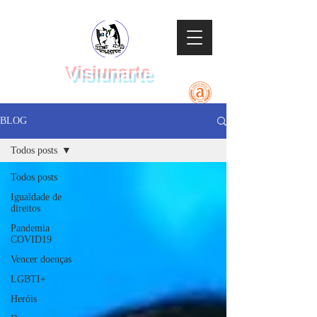
Visiunarte
Teatro Dança Música
BLOG
Todos posts
Todos posts
Igualdade de
direitos
Pandemia
COVID19
Vencer doenças
LGBTI+
Heróis