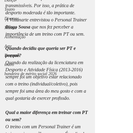
Dança
transmissíveis. Por isso, a prática de 
Teatro
desporto moderada é tão importante.
Diversos
A Visiunarte entrevistou o Personal Trainer 
Diogo Sousa
 que nos fez perceber a 
Música
importância de um treino com PT ou sem.
Alimentação
Arte
Quando decidiu que queria ser PT e 
porquê?
Desporto
Quando da realização da licenciatura em 
teatro
Desporto e Atividade Física (2013-2016) 
bandeira de mérito social 2026
sempre foi um objetivo estar relacionado 
com o treino (individual/coletivo), pois 
sempre foi uma área do meu gosto e com a 
qual gostaria de exercer profissão.
Qual a maior diferença em treinar com PT 
ou sem?
O treino com um Personal Trainer é um 