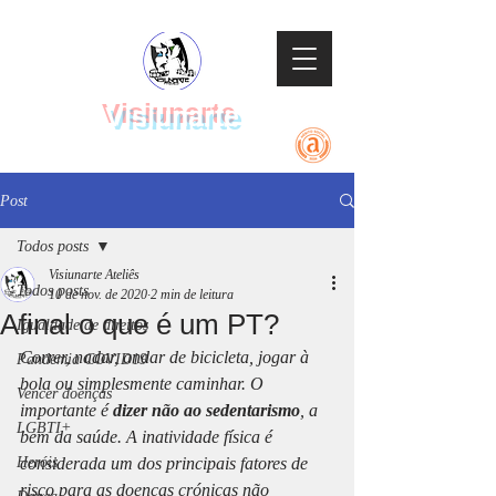
Visiunarte
Teatro Dança Música
Post
Todos posts
Visiunarte Ateliês
Todos posts
10 de nov. de 2020
2 min de leitura
Afinal o que é um PT?
Igualdade de direitos
Correr, nadar, andar de bicicleta, jogar à 
Pandemia COVID19
bola ou simplesmente caminhar. O 
Vencer doenças
importante é 
dizer não ao sedentarismo
, a 
LGBTI+
bem da saúde. A inatividade física é 
Heróis
considerada um dos principais fatores de 
risco para as doenças crónicas não 