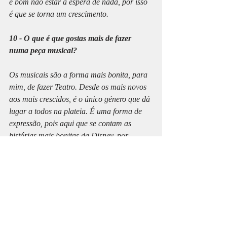
é bom não estar à espera de nada, por isso 
é que se torna um crescimento.
10 - O que é que gostas mais de fazer 
numa peça musical?
Os musicais são a forma mais bonita, para 
mim, de fazer Teatro. Desde os mais novos 
aos mais crescidos, é o único género que dá 
lugar a todos na plateia. É uma forma de 
expressão, pois aqui que se contam as 
histórias mais bonitas da Disney, por 
exemplo, e é aqui que todos os diálogos 
ganham musicalidade.
Em relação ao que é que eu gosto mais de 
fazer, sinceramente é tudo. Posso cantar, 
posso dançar, posso representar de uma 
forma engraçada. Mete a sua piada aquilo 
que se pode fazer de uma forma lúdica num 