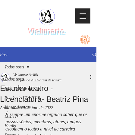
Visiunarte
Teatro Dança Música
Post
Todos posts
Visiunarte Ateliês
Todos posts
6 de jan. de 2022
7 min de leitura
Estudar teatro -
Igualdade de direitos
Licenciatura- Beatriz Pina
Pandemia COVID19
Vencer doenças
Atualizado:
21 de jan. de 2022
É sempre um enorme orgulho saber que os 
LGBTI+
nossos sócios, membros, atores, amigos 
Heróis
escolhem o teatro a nível de carreira 