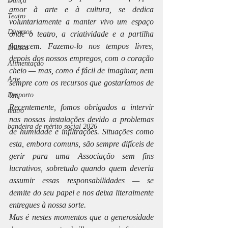
Dança
amor à arte e à cultura, se dedica 
Teatro
voluntariamente a manter vivo um espaço 
Diversos
onde o teatro, a criatividade e a partilha 
florescem. Fazemo-lo nos tempos livres, 
Música
depois dos nossos empregos, com o coração 
Alimentação
cheio — mas, como é fácil de imaginar, nem 
Arte
sempre com os recursos que gostaríamos de 
ter.
Desporto
Recentemente, fomos obrigados a intervir 
teatro
nas nossas instalações devido a problemas 
bandeira de mérito social 2026
de humidade e infiltrações. Situações como 
esta, embora comuns, são sempre difíceis de 
gerir para uma Associação sem fins 
lucrativos, sobretudo quando quem deveria 
assumir essas responsabilidades — se 
demite do seu papel e nos deixa literalmente 
entregues à nossa sorte.
Mas é nestes momentos que a generosidade 