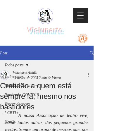
Visiunarte
Teatro Dança Música
Post
Todos posts
Visiunarte Ateliês
Todos posts
30 de set. de 2025
2 min de leitura
Gratidão a quem está
Igualdade de direitos
sempre lá, mesmo nos
Pandemia COVID19
Vencer doenças
bastidores
LGBTI+
	A nossa Associação de teatro vive, 
Heróis
como tantas outras, dos pequenos grandes 
gestos. Somos um grupo de pessoas que, por 