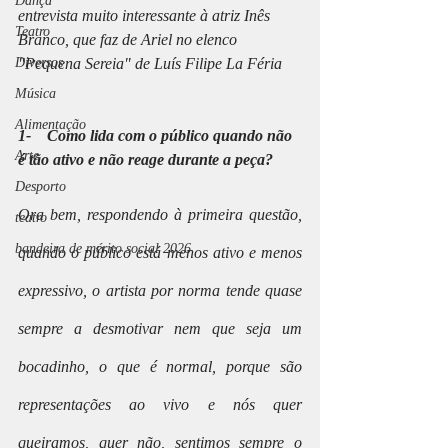
Dança
entrevista muito interessante à atriz Inês 
Teatro
Branco, que faz de Ariel no elenco 
Diversos
"Pequena Sereia" de Luís Filipe La Féria
Música
Alimentação
1-    Como lida com o público quando não 
Arte
é tão ativo e não reage durante a peça?
Desporto
Ora bem, respondendo à primeira questão, 
teatro
bandeira de mérito social 2026
quando o público está menos ativo e menos 
expressivo, o artista por norma tende quase 
sempre a desmotivar nem que seja um 
bocadinho, o que é normal, porque são 
representações ao vivo e nós quer 
queiramos, quer não, sentimos sempre o 