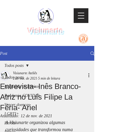
Visiunarte
Teatro Dança Música
Post
Todos posts
Visiunarte Ateliês
Todos posts
2 de out. de 2021
5 min de leitura
Entrevista- Inês Branco-
Igualdade de direitos
Atriz no Luís Filipe La
Pandemia COVID19
Vencer doenças
Féria- Ariel
LGBTI+
Atualizado:
12 de nov. de 2021
A Visiunarte organizou algumas 
Heróis
curiosidades que transformou numa 