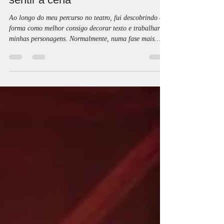
Visiunarte Ateliês
29 de dez. de 2025
2 min de leitura
Decorar não é só memorizar: é
sentir a cena
Ao longo do meu percurso no teatro, fui descobrindo a
forma como melhor consigo decorar texto e trabalhar as
minhas personagens. Normalmente, numa fase mais
avançada do processo, gosto de reler as falas com
atenção à entoação que devo usar e treino-as em voz
alta. Para mim, isso faz toda a diferença.