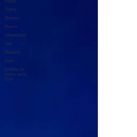
Dança
Teatro
Diversos
Música
Alimentação
Arte
Desporto
teatro
bandeira de
mérito social
2026