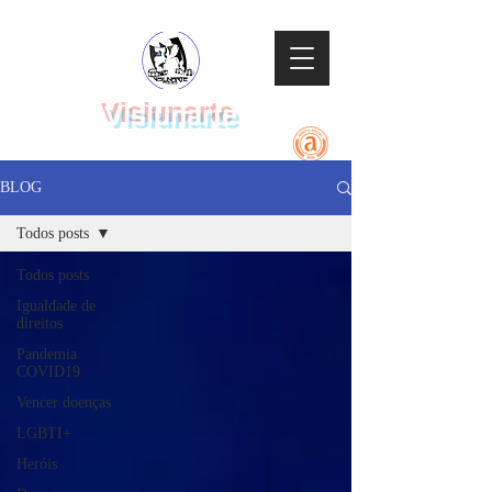
Visiunarte
Teatro Dança Música
BLOG
Todos posts
Todos posts
Igualdade de
direitos
Pandemia
COVID19
Vencer doenças
LGBTI+
Heróis