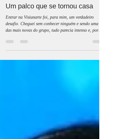
Visiunarte Ateliês
12 de jan.
3 min de leitura
Um palco que se tornou casa
Entrar na Visiunarte foi, para mim, um verdadeiro
desafio. Cheguei sem conhecer ninguém e sendo uma
das mais novas do grupo, tudo parecia intenso e, por
vezes, até assustador. No entanto, foi precisamente nesse
início atribulado que começou uma das maiores
transformações da minha vida. A Visiunarte mudou a
forma como encaro o dia a dia, a maneira como vejo o
mundo e ajudou-me a crescer não só a nível artístico,
mas também pessoal e interpessoal.